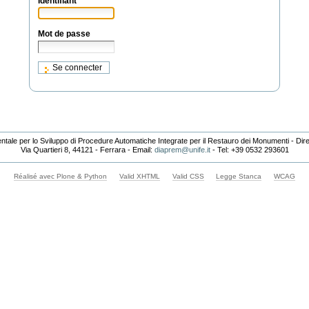
Identifiant
Mot de passe
ale per lo Sviluppo di Procedure Automatiche Integrate per il Restauro dei Monumenti - Dir
Via Quartieri 8, 44121 - Ferrara - Email:
diaprem@unife.it
- Tel: +39 0532 293601
Réalisé avec Plone & Python
Valid XHTML
Valid CSS
Legge Stanca
WCAG