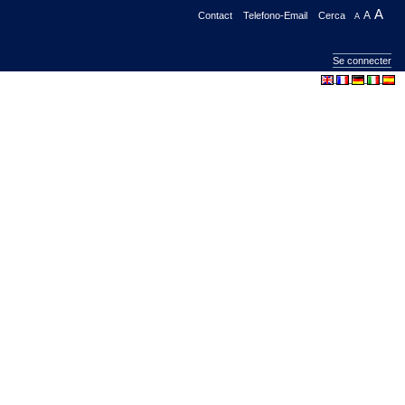
A
Contact
Telefono-Email
Cerca
A
A
Se connecter