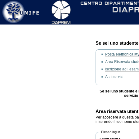
Personal
Skip
tools
to
content.
|
Skip
to
navigation
Se sei uno studente 
Posta elettronica
M
Area Riservata studen
Iscrizione agli esam
Altri servizi
Se sei uno studente e 
servizio
Area riservata utent
Per accedere a questa part
inserendo il tuo nome ute
Please log in